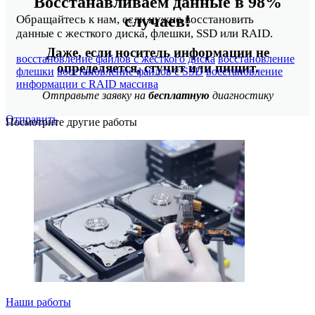
Восстанавливаем данные в 98%
случаев!
Обращайтесь к нам, если нужно восстановить
данные с жесткого диска, флешки, SSD или RAID.
Даже, если носитель информации не
восстановление файлов с жесткого диска
восстановление
определяется, стучит или пищит.
флешки
восстановление файлов с SSD
восстановление
информации с RAID массива
Отправьте заявку на
бесплатную
диагностику
Отправить
Посмотрите другие работы
Наши работы