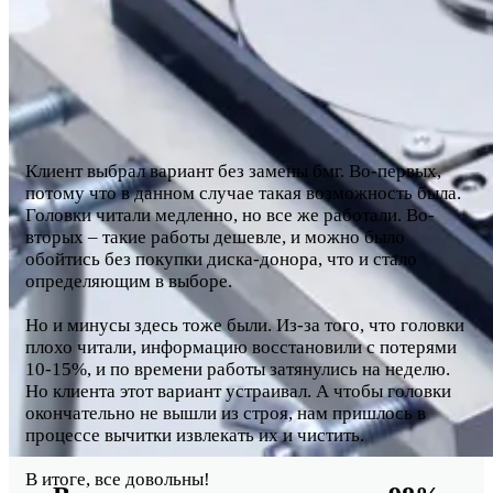
Клиент выбрал вариант без замены бмг. Во-первых,
потому что в данном случае такая возможность была.
Головки читали медленно, но все же работали. Во-
вторых – такие работы дешевле, и можно было
обойтись без покупки диска-донора, что и стало
определяющим в выборе.
Но и минусы здесь тоже были. Из-за того, что головки
плохо читали, информацию восстановили с потерями
10-15%, и по времени работы затянулись на неделю.
Но клиента этот вариант устраивал. А чтобы головки
окончательно не вышли из строя, нам пришлось в
процессе вычитки извлекать их и чистить.
В итоге, все довольны!