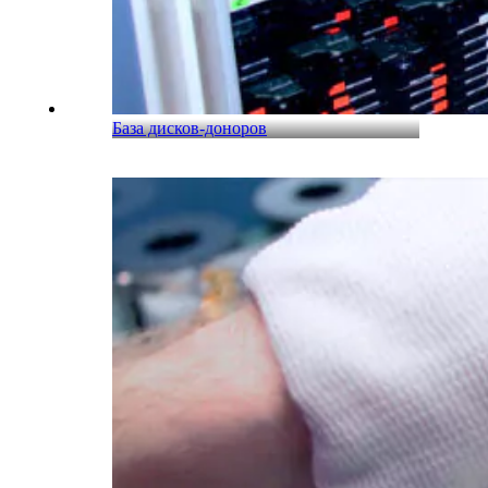
База дисков-доноров