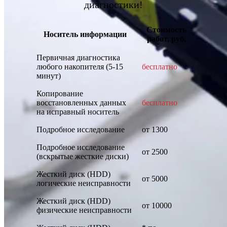
диагностики!
Стоимость
Носитель информации
работ, руб.
Первичная диагностика
любого накопителя (5-15
бесплатно
минут)
Копирование
восстановленных данных
бесплатно
на исправный носитель
Подробное исследование
от 1300
Подробное исследование
от 2500
(вскрытые жесткие диски)
Жесткий диск (HDD)
от 5000
логические неисправности
Жесткий диск (HDD)
от 10000
физические неисправности