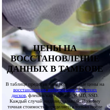
ЦЕНЫ НА
ВОССТАНОВЛЕНИЕ
ДАННЫХ В
ТАМБОВЕ
В таблице представлены усредненные цены на
восстановление информации с жестких
дисков
, флешек/карт памяти, RAID, SSD.
Каждый случай индивидуальный. Поэтому
точная стоимость определяется только после