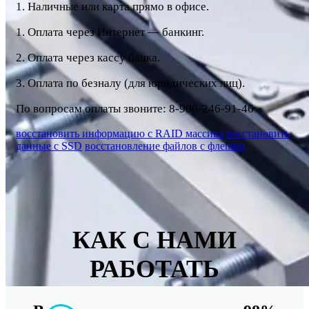
1. Наличные или карта прямо в офисе.
1. Оплата через Интернет — банкинг.
2. Оплата через кассу банка.
3. Оплата по безналу (для юридических лиц).
По вопросам оплаты звоните: 8-906-246-91-46
восстановить информацию с RAID массива
восстановить
данные с SSD
восстановление файлов с флешки
КАК С НАМИ
РАБОТАТЬ