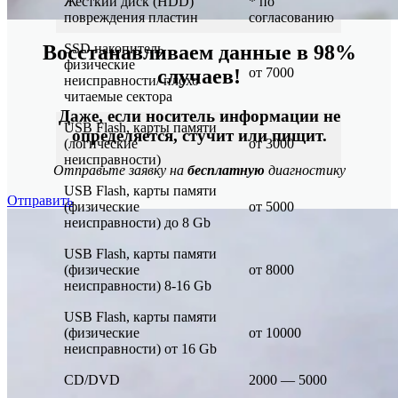
Жесткий диск (HDD)
* по
повреждения пластин
согласованию
SSD накопитель
Восстанавливаем данные в 98%
физические
от 7000
случаев!
неисправности/ плохо
читаемые сектора
Даже, если носитель информации не
USB Flash, карты памяти
определяется, стучит или пищит.
(логические
от 3000
неисправности)
Отправьте заявку на
бесплатную
диагностику
USB Flash, карты памяти
Отправить
(физические
от 5000
неисправности) до 8 Gb
USB Flash, карты памяти
(физические
от 8000
неисправности) 8-16 Gb
USB Flash, карты памяти
(физические
от 10000
неисправности) от 16 Gb
CD/DVD
2000 — 5000