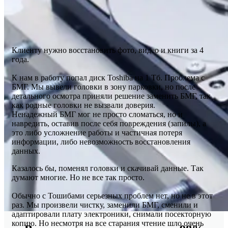
Клиенту нужно восстановить фото, видео и книги за 4
года.
К нам в работу попал диск Toshiba на 1 Тб. Проблема с
БМГ. Мы вывели головки в зону парковки, но после
детального осмотра приняли решение заменить БМГ, так
как родные головки не вызвали доверия.
Ненадежный БМГ мог не просто сломаться, но и
навредить, оставив после себя повреждения (запилы), а
это либо усложнение работы и частичная потеря
информации, либо невозможность восстановления
данных.
Казалось бы, поменял головки и скачивай данные. Так
думают многие. Но не все так просто.
Обычно с Тошибами серьезных проблем нет, но не в этот
раз. Мы произвели чистку, заменили БМГ, сменили и
адаптировали плату электроники, снимали посекторную
копию. Но несмотря на все старания чтение шло очень