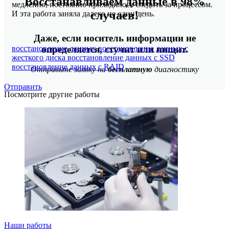
Восстанавливаем данные в 98%
медленно, постоянно приходилось следить за процессом.
случаев!
И эта работа заняла далеко не один день.
Даже, если носитель информации не
восстановление данных
восстановление данных с
определяется, стучит или пищит.
жесткого диска
восстановление данных с SSD
восстановление данных с RAID
Отправьте заявку на
бесплатную
диагностику
Отправить
Посмотрите другие работы
Наши работы