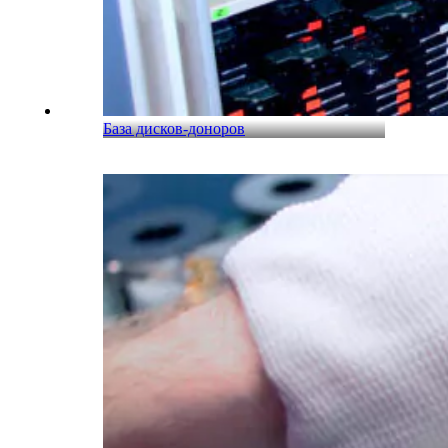
База дисков-доноров