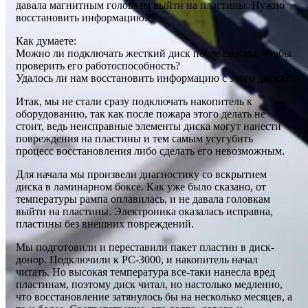
давала магнитным головкам выйти на пластины. Нужно
восстановить информацию.
Как думаете:
Можно ли подключать жесткий диск после пожара, чтобы
проверить его работоспособность?
Удалось ли нам восстановить информацию с этого диска?
Итак, мы не стали сразу подключать накопитель к
оборудованию, так как после пожара этого делать не
стоит, ведь неисправные элементы диска могут нанести
повреждения на пластины и тем самым усугубить
процесс восстановления либо сделать его невозможным.
Для начала мы произвели диагностику со вскрытием
диска в ламинарном боксе. Как уже было сказано, от
температуры рампа оплавилась, и не давала головкам
выйти на пластины. Электроника оказалась исправна,
пластины без внешних повреждений.
Мы подготовили и переставили пакет пластин в диск-
донор. Подключили к PC-3000, и накопитель начал
читать. Но высокая температура все-таки нанесла вред
пластинам, поэтому диск читал, но настолько медленно,
что восстановление затянулось бы на несколько месяцев, а