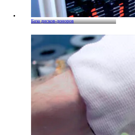
База дисков-доноров