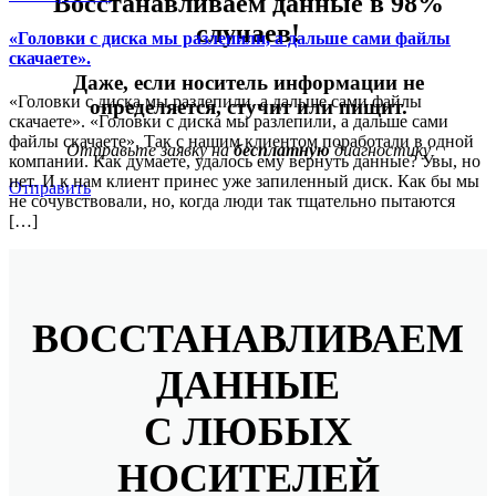
Восстанавливаем данные в 98%
случаев!
«Головки с диска мы разлепили, а дальше сами файлы
скачаете».
Даже, если носитель информации не
«Головки с диска мы разлепили, а дальше сами файлы
определяется, стучит или пищит.
скачаете». «Головки с диска мы разлепили, а дальше сами
файлы скачаете». Так с нашим клиентом поработали в одной
Отправьте заявку на
бесплатную
диагностику
компании. Как думаете, удалось ему вернуть данные? Увы, но
нет. И к нам клиент принес уже запиленный диск. Как бы мы
Отправить
не сочувствовали, но, когда люди так тщательно пытаются
[…]
ВОССТАНАВЛИВАЕМ
ДАННЫЕ
С ЛЮБЫХ
НОСИТЕЛЕЙ