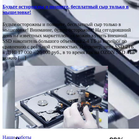
Будьте осторожны и помните, бесплатный сыр только в
мышеловке!
Будьте осторожны и помните, бесплатный сыр только в
мышеловке! Внимание, будьте осторожны! На сегодняшний
день на известных маркетплейсах можно купить внешний
SSD накопитель большого объема на 2-4 ТБ за копейки по
сравнению с реальной стоимостью. Например, цена SSD 2ТБ
в ДНС 17 000 – 20 000 руб., в то время как на OZON SSD 4ТБ
можно […]
Наши работы