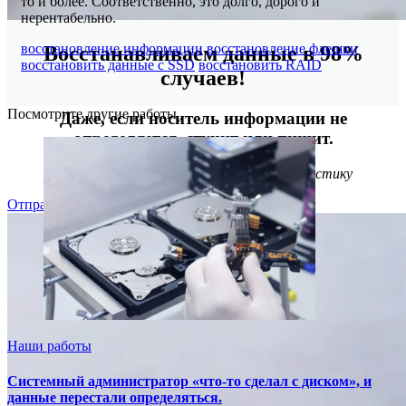
то и более. Соответственно, это долго, дорого и
нерентабельно.
восстановление информации
восстановление флешки
Восстанавливаем данные в 98%
восстановить данные с SSD
восстановить RAID
случаев!
Посмотрите другие работы
Даже, если носитель информации не
определяется, стучит или пищит.
Отправьте заявку на
бесплатную
диагностику
Отправить
Наши работы
Системный администратор «что-то сделал с диском», и
данные перестали определяться.